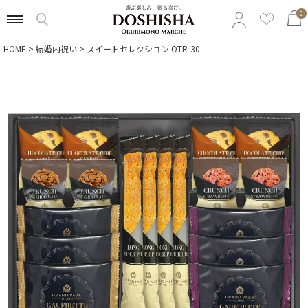
0
HOME
結婚内祝い
スイートセレクション OTR-30
特集から選ぶ
予算から選ぶ
カテゴリから選ぶ
贈る相手から選ぶ