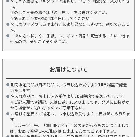
のしの表書きをプルダウンで選択し、のし下の名前をご入力くださ
い。
※のしご不要の場合は「のし無し」をお選びください。
※名入れご不要の場合は空白にしてください。
のしのサイズや形式は出荷元により異なりますので、選択できませ
ん。
「あいさつ状」や「手紙」は、ギフト商品と同送することはできま
せんので、予めご了承ください。
お届けについて
期間限定商品以外の商品は、お申し込み受付より
10日程度
で発送
いたします。
名入れ商品は、お申し込み受付より
20日程度
で発送いたします。
※ご記入漏れや誤記、又は出荷元によりましては、発送に日数がか
かる場合が ございますのでご了承下さい。
お届け希望日のご指定は、お申し込み受付より10日以降から承りま
す。
「フルーツ」等、「着日指定不可」の表示があるものにつきまして
は、お届け希望日のご指定は 出来ませんのでご了承下さい。
農産物・海産物など生鮮品は、気象状況により、承り終了日を早め