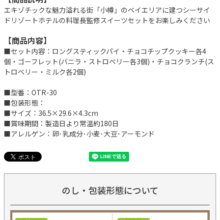
エキゾチックな魅力溢れる街「小樽」のベイエリアに建つシーサイ
ドリゾートホテルの料理長監修スイーツセットをお楽しみください
【商品内容】
■セット内容：ロングスティックパイ・チョコチップクッキー各4
個・ゴーフレット(バニラ・ストロベリー各3個)・チョコクランチ(ス
トロベリー・ミルク各2個)
■型番：OTR-30
■包装形態：
■サイズ：36.5×29.6×4.3cm
■賞味期間：製造日より常温約180日
■アレルゲン：卵･乳成分･小麦･大豆･アーモンド
のし・包装形態について