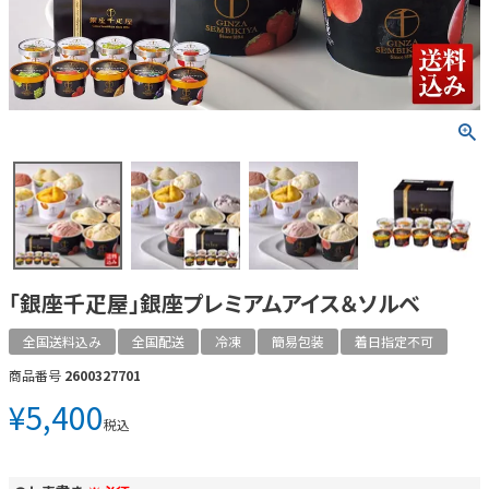
「銀座千疋屋」銀座プレミアムアイス＆ソルベ
全国送料込み
全国配送
冷凍
簡易包装
着日指定不可
商品番号
2600327701
¥
5,400
税込