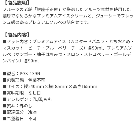
【商品説明】
フルーツの老舗「銀座千疋屋」が厳選したフルーツ素材を使用した
濃厚でなめらかなプレミアムアイスクリームと、ジューシーでフレッ
シュ感のあるプレミアムソルベの詰合せです。
【商品内容】
■セット内容：プレミアムアイス（カスタードバニラ・とちおとめ・
マスカット・ピーチ・ブルーベリーチーズ）各90ml、プレミアムソ
ルベ（マンゴー・柚子はちみつ・メロン・ストロベリー・ゴールデ
ンパイン）各90ml
■型番：PGS-139N
■包装形態：包装不可
■サイズ：縦240mm×横185mm×高さ165mm
■賞味期限：なし日
■アレルゲン：乳,卵,もも
■熨斗：外のし
■配達区分：冷凍
■希望着日：不可