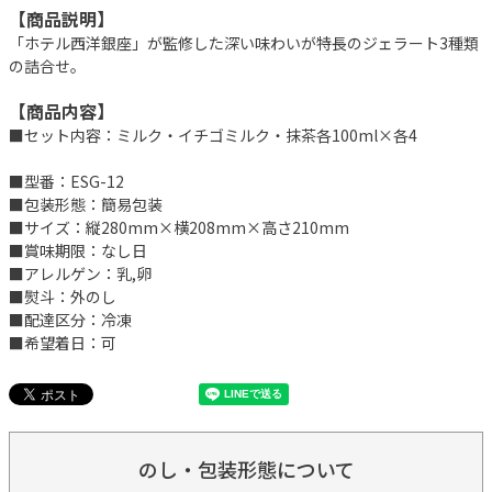
【商品説明】
「ホテル西洋銀座」が監修した深い味わいが特長のジェラート3種類
の詰合せ。
【商品内容】
■セット内容：ミルク・イチゴミルク・抹茶各100ml×各4
■型番：ESG-12
■包装形態：簡易包装
■サイズ：縦280mm×横208mm×高さ210mm
■賞味期限：なし日
■アレルゲン：乳,卵
■熨斗：外のし
■配達区分：冷凍
■希望着日：可
のし・包装形態について