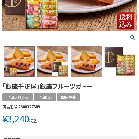
「銀座千疋屋」銀座フルーツガトー
全国送料込み
全国配送
簡易包装
商品番号
2600327689
¥
3,240
税込