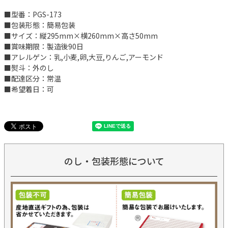
■型番：PGS-173
■包装形態：簡易包装
■サイズ：縦295mm×横260mm×高さ50mm
■賞味期限：製造後90日
■アレルゲン：乳,小麦,卵,大豆,りんご,アーモンド
■熨斗：外のし
■配達区分：常温
■希望着日：可
のし・包装形態について