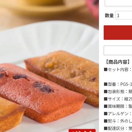
【商品内容】
■セット内容
■型番：PGS-1
■包装形態：
■サイズ：縦2
■賞味期限：製
■アレルゲン：
■熨斗：外の
■配達区分：