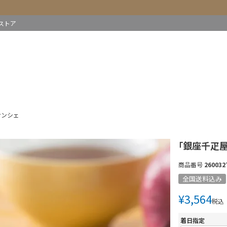
ストア
ナンシェ
「銀座千疋
商品番号
260032
全国送料込み
¥
3,564
税込
着日指定