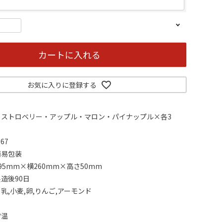
カートに入れる
お気に入りに登録する
：ストロベリー・アップル・マロン・パイナップル×各3
67
簡易包装
95mm×横260mm×高さ50mm
造後90日
乳,小麦,卵,りんご,アーモンド
し
常温