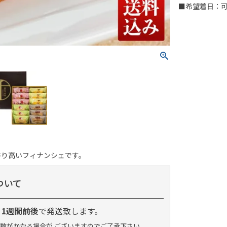
■希望着日：
香り高いフィナンシェです。
ついて
り
1週間前後
で発送致します。
数がかかる場合が ございますのでご了承下さい。