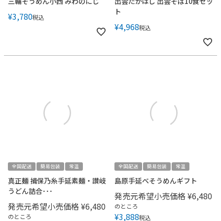
三輪そうめん小西 みわのにじ
出雲たかはし 出雲そば10食セッ
ト
¥
3,780
税込
¥
4,968
税込
全国配送
簡易包装
常温
全国配送
簡易包装
常温
真正麺 揖保乃糸手延素麺・讃岐
島原手延べそうめんギフト
うどん詰合･･･
発売元希望小売価格
¥
6,480
発売元希望小売価格
¥
6,480
のところ
¥
3,888
のところ
税込