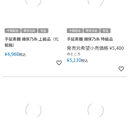
全国配送
簡易包装
常温
全国配送
簡易包装
常温
手延素麺 揖保乃糸 上級品（化
手延素麺 揖保乃糸 特級品
粧箱）
発売元希望小売価格
¥
5,400
¥
4,968
のところ
税込
¥
5,130
税込