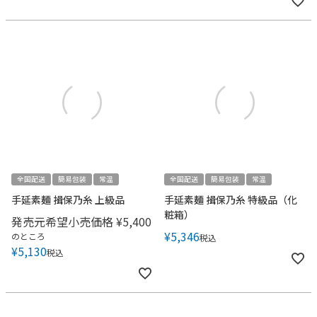
全国配送
簡易包装
常温
全国配送
簡易包装
常温
手延素麺 揖保乃糸 上級品
手延素麺 揖保乃糸 特級品（化
粧箱）
発売元希望小売価格
¥
5,400
¥
5,346
のところ
税込
¥
5,130
税込