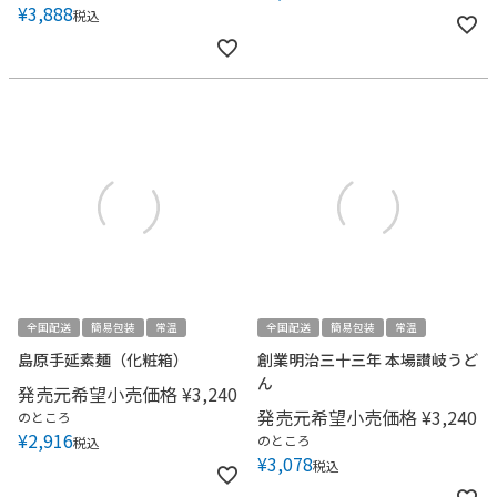
¥
3,888
税込
全国配送
簡易包装
常温
全国配送
簡易包装
常温
島原手延素麺（化粧箱）
創業明治三十三年 本場讃岐うど
ん
発売元希望小売価格
¥
3,240
発売元希望小売価格
¥
3,240
のところ
¥
2,916
のところ
税込
¥
3,078
税込