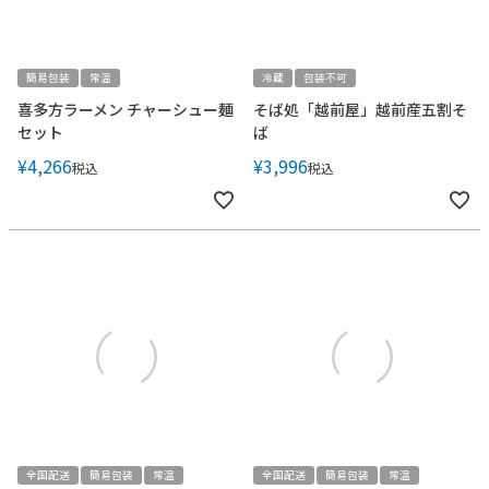
簡易包装
常温
冷蔵
包装不可
喜多方ラーメン チャーシュー麺
そば処「越前屋」越前産五割そ
セット
ば
¥
4,266
¥
3,996
税込
税込
全国配送
簡易包装
常温
全国配送
簡易包装
常温