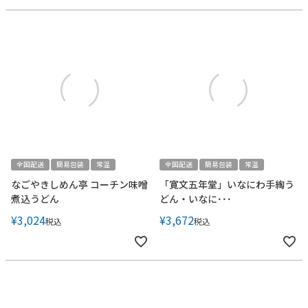
全国配送
簡易包装
常温
全国配送
簡易包装
常温
なごやきしめん亭 コーチン味噌
「寛文五年堂」いなにわ手綯う
煮込うどん
どん・いなに･･･
¥
3,024
¥
3,672
税込
税込