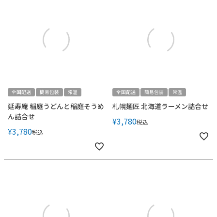
全国配送
簡易包装
常温
全国配送
簡易包装
常温
延寿庵 稲庭うどんと稲庭そうめ
札幌麺匠 北海道ラーメン詰合せ
ん詰合せ
¥
3,780
税込
¥
3,780
税込