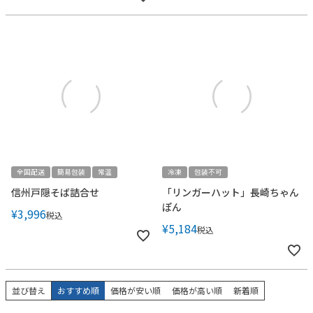
全国配送
簡易包装
常温
冷凍
包装不可
信州戸隠そば詰合せ
「リンガーハット」長崎ちゃん
ぽん
¥
3,996
税込
¥
5,184
税込
並び替え
おすすめ順
価格が安い順
価格が高い順
新着順