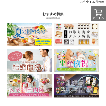
32
件中
1
-
32
件表示
おすすめ特集
カートへ
Special feature