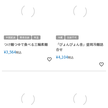
全国配送
簡易包装
常温
冷蔵
包装不可
つけ麺つゆで食べる三輪素麺
「ぴょんぴょん舎」盛岡冷麺詰
合せ
¥
3,564
税込
¥
4,104
税込