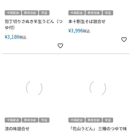
全国配送
簡易包装
常温
全国配送
簡易包装
常温
包丁切りさぬき半生うどん（つ
本十割生そば詰合せ
ゆ付）
¥
3,996
税込
¥
3,186
税込
全国配送
簡易包装
常温
全国配送
簡易包装
常温
涼の味詰合せ
「花山うどん」 三種のつゆで味