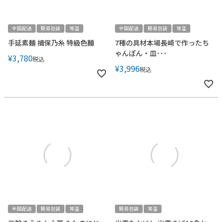
全国配送
簡易包装
常温
全国配送
簡易包装
常温
手延素麺 揖保乃糸 特級色麺
7種の具材本場長崎で作ったち
ゃんぽん・皿･･･
¥
3,780
税込
¥
3,996
税込
全国配送
簡易包装
常温
簡易包装
常温