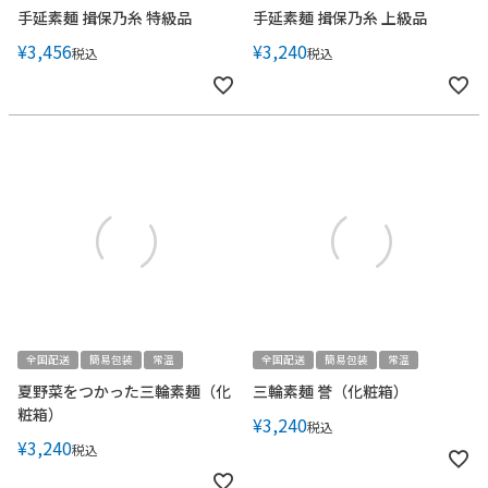
手延素麺 揖保乃糸 特級品
手延素麺 揖保乃糸 上級品
¥
3,456
¥
3,240
税込
税込
全国配送
簡易包装
常温
全国配送
簡易包装
常温
夏野菜をつかった三輪素麺（化
三輪素麺 誉（化粧箱）
粧箱）
¥
3,240
税込
¥
3,240
税込