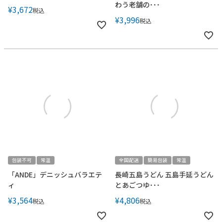
わう老舗の･･･
¥
3,672
税込
¥
3,996
税込
包装不可
常温
全国配送
簡易包装
常温
「ANDE」デニッシュバラエテ
長崎五島うどん 五島手延うどん
ィ
とあごつゆ･･･
¥
3,564
¥
4,806
税込
税込