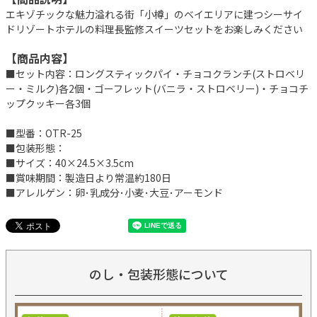
エキゾチックな魅力溢れる街「小樽」のベイエリアに建つシーサイ
ドリゾートホテルの料理長監修スイーツセットをお楽しみください
【商品内容】
■セット内容：ロングスティックパイ・チョコクランチ(ストロベリ
ー・ミルク)各2個・ゴーフレット(バニラ・ストロベリー)・チョコチ
ップクッキー各3個
■型番：OTR-25
■包装形態：
■サイズ：40×24.5×3.5cm
■賞味期間：製造日より常温約180日
■アレルゲン：卵･乳成分･小麦･大豆･アーモンド
のし・包装形態について