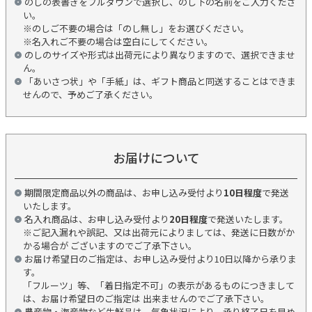
のしの表書きをプルダウンで選択し、のし下の名前をご入力くださ
い。
※のしご不要の場合は「のし無し」をお選びください。
※名入れご不要の場合は空白にしてください。
のしのサイズや形式は出荷元により異なりますので、選択できませ
ん。
「あいさつ状」や「手紙」は、ギフト商品と同送することはできま
せんので、予めご了承ください。
お届けについて
期間限定商品以外の商品は、お申し込み受付より
10日程度
で発送
いたします。
名入れ商品は、お申し込み受付より
20日程度
で発送いたします。
※ご記入漏れや誤記、又は出荷元によりましては、発送に日数がか
かる場合が ございますのでご了承下さい。
お届け希望日のご指定は、お申し込み受付より10日以降から承りま
す。
「フルーツ」等、「着日指定不可」の表示があるものにつきまして
は、お届け希望日のご指定は 出来ませんのでご了承下さい。
農産物・海産物など生鮮品は、気象状況により、承り終了日を早め