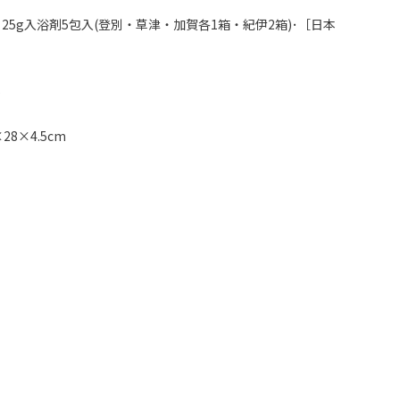
25g入浴剤5包入(登別・草津・加賀各1箱・紀伊2箱)･［日本
5
8×4.5cm
：