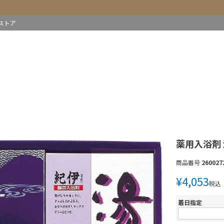
ストア
薬用入浴剤 湯
商品番号
260027
¥
4,053
税込
着日指定