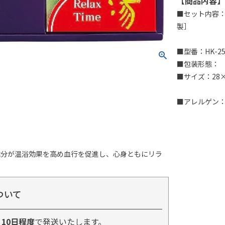
【商品内容】
■セット内容：
製］
■型番：HK-2
■包装形態：
■サイズ：28×2
■アレルゲン
成分が温浴効果を高め血行を促進し、心身ともにリラ
ついて
り
10日程度
で発送いたします。