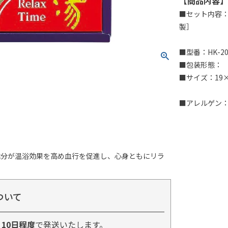
【商品内容】
■セット内容：
製］
■型番：HK-2
■包装形態：
■サイズ：19×2
■アレルゲン
成分が温浴効果を高め血行を促進し、心身ともにリラ
ついて
り
10日程度
で発送いたします。