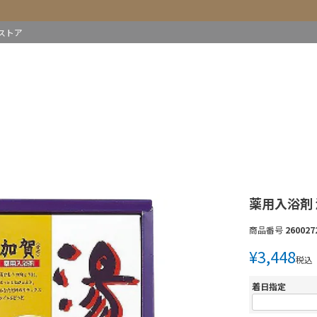
ストア
薬用入浴剤 湯
商品番号
260027
¥
3,448
税込
着日指定