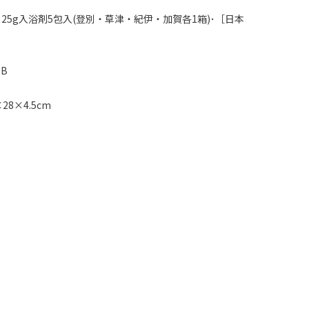
25g入浴剤5包入(登別・草津・紀伊・加賀各1箱)･［日本
0B
8×4.5cm
：