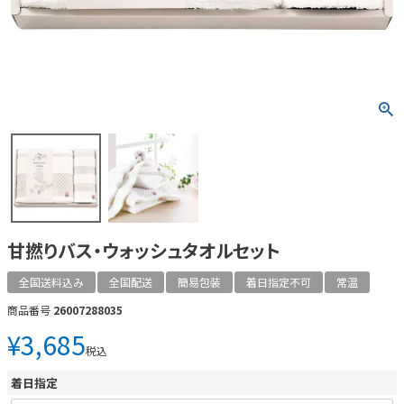
甘撚りバス・ウォッシュタオルセット
全国送料込み
全国配送
簡易包装
着日指定不可
常温
商品番号
26007288035
¥
3,685
税込
着日指定