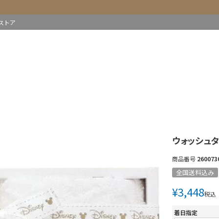
ストア
ウォッシュタ
商品番号
260073
全国送料込み
¥
3,448
税込
着日指定