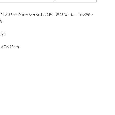
34×35cmウォッシュタオル2枚・綿97％・レーヨン2％・
％
876
×7×18cm