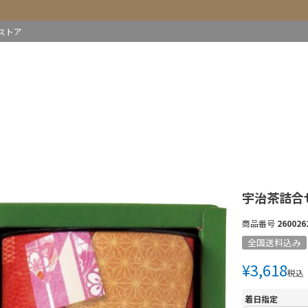
ストア
宇治茶詰合せ 
商品番号
260026
全国送料込み
¥
3,618
税込
着日指定