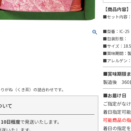
【商品内容】
■セット内容：
■型番：IC-25
■包装形態：
■サイズ：18.5
■賞味期間：製
■アレルゲン
■賞味期限ま
製造後 360
かりがね（くき茶）の詰合わせです。
■お届け日
ご指定がなけ
ついて
着日指定可能
可能商品の指
り
10日程度
で発送いたします。
着日の指定を
発送いたします。