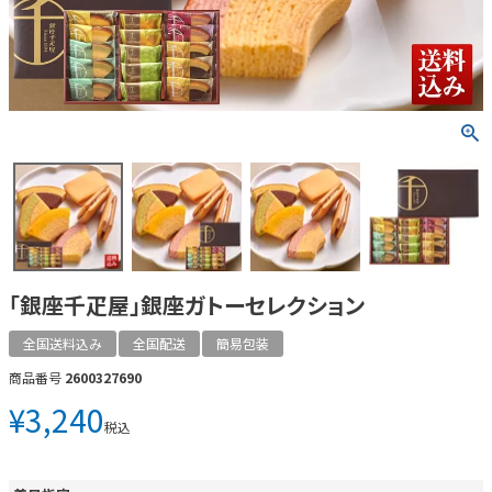
「銀座千疋屋」銀座ガトーセレクション
全国送料込み
全国配送
簡易包装
商品番号
2600327690
¥
3,240
税込