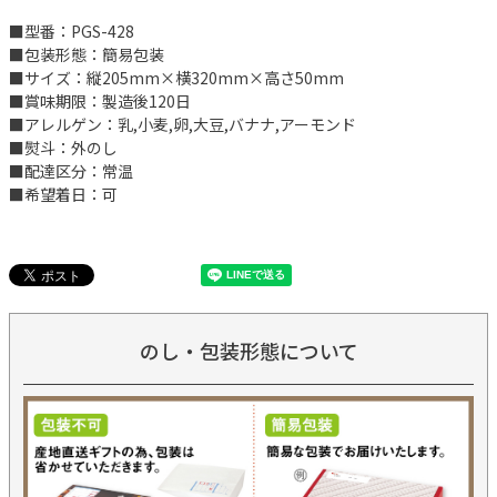
■型番：PGS-428
■包装形態：簡易包装
■サイズ：縦205mm×横320mm×高さ50mm
■賞味期限：製造後120日
■アレルゲン：乳,小麦,卵,大豆,バナナ,アーモンド
■熨斗：外のし
■配達区分：常温
■希望着日：可
のし・包装形態について