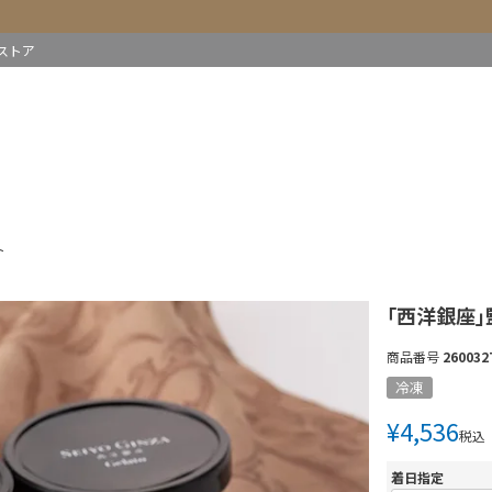
ストア
ト
「西洋銀座」
商品番号
260032
冷凍
¥
4,536
税込
着日指定