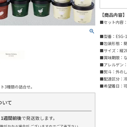
【商品内容】
■セット内容：
■型番：ESG-1
■包装形態：
■サイズ：縦28
■賞味期限：
■アレルゲン：
■熨斗：外の
■配達区分：
■希望着日：
ト3種類の詰合せ。
ついて
り
1週間前後
で発送致します。
数がかかる場合が ございますのでご了承下さい。