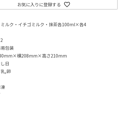
お気に入りに登録する
ミルク・イチゴミルク・抹茶各100ml×各4
2
簡易包装
0mm×横208mm×高さ210mm
なし日
乳,卵
し
冷凍
可