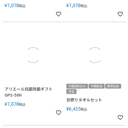
¥
7,078
¥
7,078
税込
税込
全国送料込み
全国配送
簡易包装
アリエール抗菌除菌ギフト
常温
GPS-50H
甘撚りタオルセット
¥
7,078
税込
¥
6,435
税込