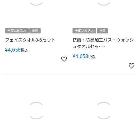
全国送料込み
常温
全国送料込み
常温
フェイスタオル3枚セット
抗菌・防臭加工バス・ウォッシ
ュタオルセッ･･･
¥
4,658
税込
¥
4,658
税込