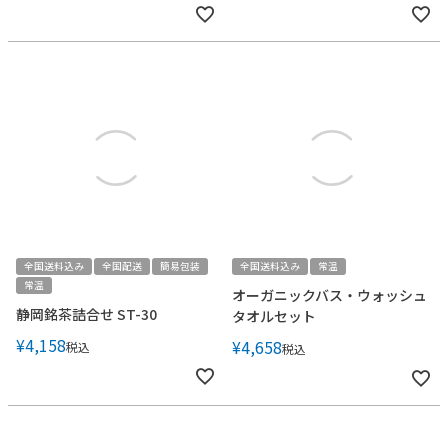
全国送料込み
全国配送
簡易包装
全国送料込み
常温
常温
オーガニックバス・ウォッシュ
静岡銘茶詰合せ ST-30
タオルセット
¥
4,158
¥
4,658
税込
税込