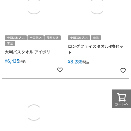
全国送料込み
全国配送
簡易包装
全国送料込み
常温
常温
ロングフェイスタオル4枚セッ
大判バスタオル アイボリー
ト
¥
6,435
¥
8,288
税込
税込
カートへ