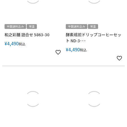
全国送料込み
常温
全国送料込み
常温
和之彩膳 詰合せ 5863-30
酵素焙煎ドリップコーヒーセッ
ト ND-3･･･
¥
4,490
税込
¥
4,490
税込