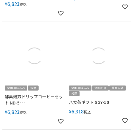
¥
6,823
税込
全国送料込み
常温
全国送料込み
全国配送
簡易包装
常温
酵素焙煎ドリップコーヒーセッ
八女茶ギフト SGY-50
ト ND-5･･･
¥
6,318
¥
6,823
税込
税込