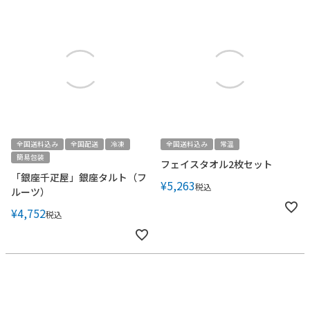
全国送料込み
全国配送
冷凍
全国送料込み
常温
簡易包装
フェイスタオル2枚セット
「銀座千疋屋」銀座タルト（フ
¥
5,263
税込
ルーツ）
¥
4,752
税込