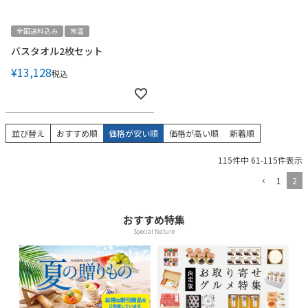
全国送料込み
常温
バスタオル2枚セット
¥
13,128
税込
並び替え
おすすめ順
価格が安い順
価格が高い順
新着順
115
件中
61
-
115
件表示
1
2
おすすめ特集
Special feature