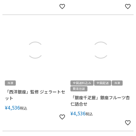
冷凍
全国送料込み
全国配送
冷凍
簡易包装
「西洋銀座」監修 ジェラートセ
「銀座千疋屋」銀座フルーツ杏
ット
仁詰合せ
¥
4,536
税込
¥
4,536
税込