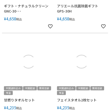
ギフト・ナチュラルクリーン
アリエール抗菌除菌ギフト
GNC-30･･･
GPS-30H
¥
4,658
¥
4,658
税込
税込
全国送料込み
全国配送
簡易包装
全国送料込み
全国配送
簡易包装
常温
常温
甘撚りタオルセット
フェイスタオル2枚セット
¥
4,235
¥
4,235
税込
税込