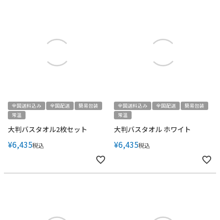
全国送料込み
全国配送
簡易包装
全国送料込み
全国配送
簡易包装
常温
常温
大判バスタオル2枚セット
大判バスタオル ホワイト
¥
6,435
¥
6,435
税込
税込