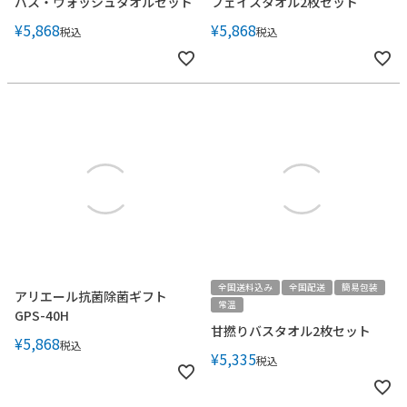
バス・ウォッシュタオルセット
フェイスタオル2枚セット
¥
5,868
¥
5,868
税込
税込
全国送料込み
全国配送
簡易包装
アリエール抗菌除菌ギフト
常温
GPS-40H
甘撚りバスタオル2枚セット
¥
5,868
税込
¥
5,335
税込