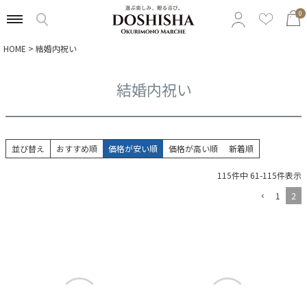
0
HOME
結婚内祝い
特集から選ぶ
結婚内祝い
予算から選ぶ
カテゴリから選ぶ
並び替え
おすすめ順
価格が安い順
価格が高い順
新着順
贈る相手から選ぶ
115
件中
61
-
115
件表示
1
2