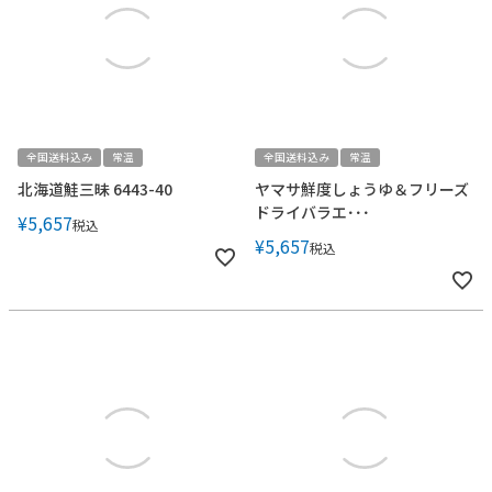
全国送料込み
常温
全国送料込み
常温
北海道鮭三昧 6443-40
ヤマサ鮮度しょうゆ＆フリーズ
ドライバラエ･･･
¥
5,657
税込
¥
5,657
税込