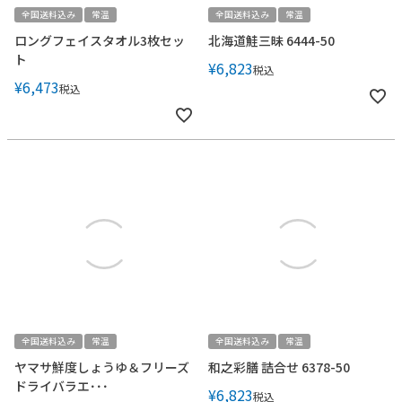
全国送料込み
常温
全国送料込み
常温
ロングフェイスタオル3枚セッ
北海道鮭三昧 6444-50
ト
¥
6,823
税込
¥
6,473
税込
全国送料込み
常温
全国送料込み
常温
ヤマサ鮮度しょうゆ＆フリーズ
和之彩膳 詰合せ 6378-50
ドライバラエ･･･
¥
6,823
税込