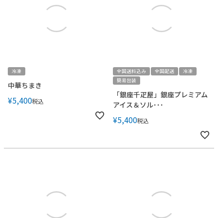
冷凍
全国送料込み
全国配送
冷凍
簡易包装
中華ちまき
「銀座千疋屋」銀座プレミアム
¥
5,400
税込
アイス＆ソル･･･
¥
5,400
税込