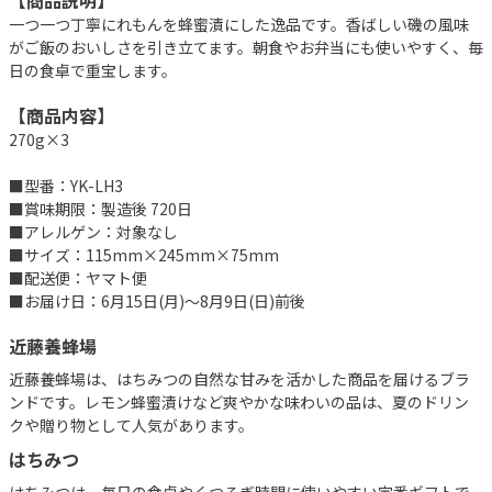
【商品説明】
一つ一つ丁寧にれもんを蜂蜜漬にした逸品です。香ばしい磯の風味
がご飯のおいしさを引き立てます。朝食やお弁当にも使いやすく、毎
日の食卓で重宝します。
【商品内容】
270g×3
■型番：YK-LH3
■賞味期限：製造後 720日
■アレルゲン：対象なし
■サイズ：115mm×245mm×75mm
■配送便：ヤマト便
■お届け日：6月15日(月)～8月9日(日)前後
近藤養蜂場
近藤養蜂場は、はちみつの自然な甘みを活かした商品を届けるブラ
ンドです。レモン蜂蜜漬けなど爽やかな味わいの品は、夏のドリン
クや贈り物として人気があります。
はちみつ