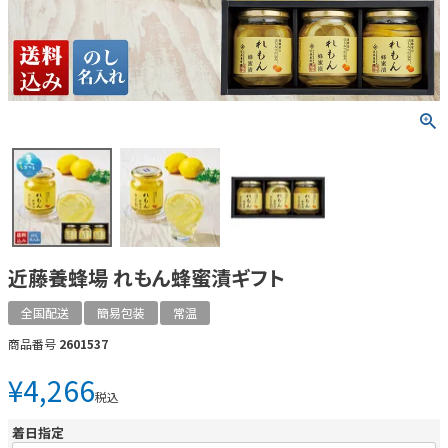
近藤養蜂場 れもん蜂蜜漬ギフト
全国配送
簡易包装
常温
商品番号
2601537
¥
4,266
税込
着日指定