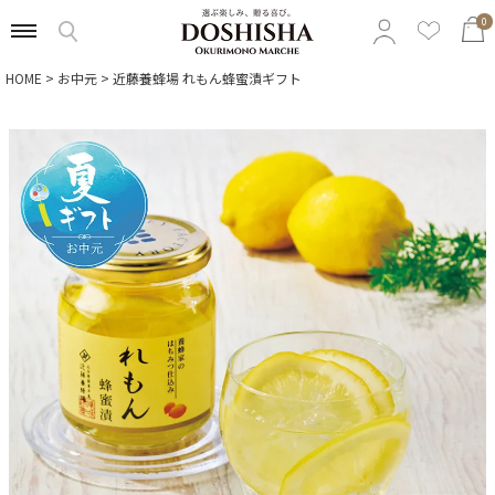
0
HOME
お中元
近藤養蜂場 れもん蜂蜜漬ギフト
特集から選ぶ
予算から選ぶ
カテゴリから選ぶ
贈る相手から選ぶ