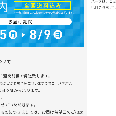
スープは、ご
い日の食事に
ついて
り
1週間前後
で発送致します。
数がかかる場合が ございますのでご了承下さい。
0日以降から承ります。
ん。
させていただきます。
るものにつきましては、お届け希望日のご指定