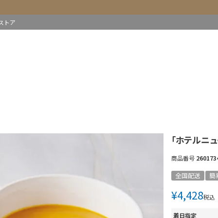
ストア
「ホテルニュ
商品番号
260173
全国配送
簡
¥
4,428
税込
着日指定