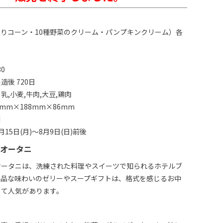
りコーン・10種野菜のクリーム・パンプキンクリーム）各
0
後 720日
,小麦,牛肉,大豆,鶏肉
mm×188mm×86mm
川
15日(月)～8月9日(日)前後
オータニ
オータニは、洗練された料理やスイーツで知られるホテルブ
上品な味わいのゼリーやスープギフトは、格式を感じるお中
して人気があります。