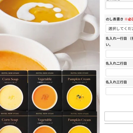
のし表書き
※必
名入れ一行目 
い。
名入れ二行目
名入れ三行目