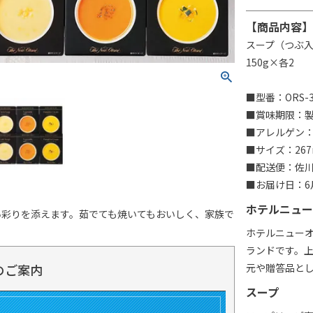
【商品内容】
スープ（つぶ入
150g×各2
■型番：ORS-3
■賞味期限：製造
■アレルゲン：乳
■サイズ：267
■配送便：佐
■お届け日：6月
ホテルニュー
い彩りを添えます。茹でても焼いてもおいしく、家族で
ホテルニュー
ランドです。
のご案内
元や贈答品と
スープ