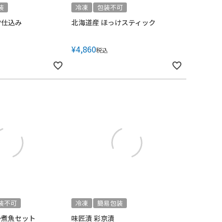
装
冷凍
包装不可
汐仕込み
北海道産 ほっけスティック
¥
4,860
税込
装不可
冷凍
簡易包装
か煮魚セット
味匠漬 彩京漬