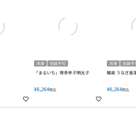
冷凍
包装不可
冷凍
包装不
「まるいち」博多辛子明太子
鰻楽 うなぎ長
¥
6,264
¥
6,264
税込
税込