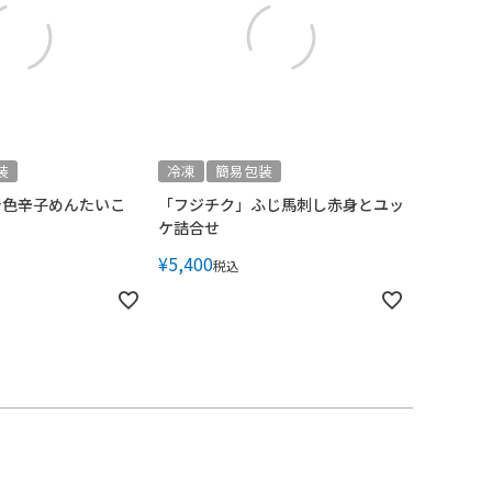
装
冷凍
簡易包装
着色辛子めんたいこ
「フジチク」ふじ馬刺し赤身とユッ
ケ詰合せ
¥
5,400
税込