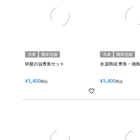
冷凍
簡易包装
冷凍
簡易包装
絆屋の旨煮魚セット
氷温熟成 煮魚・焼
¥
5,400
¥
5,400
税込
税込