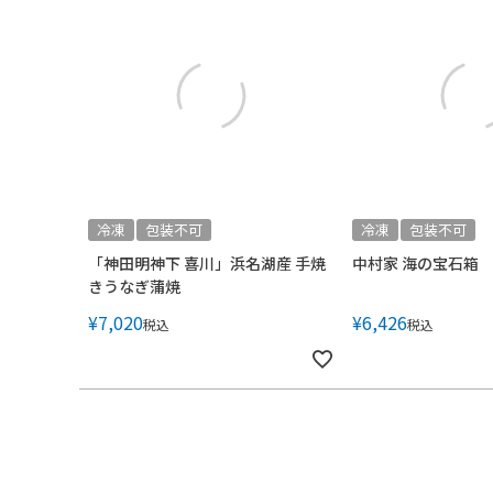
冷凍
包装不可
冷凍
包装不可
「神田明神下 喜川」浜名湖産 手焼
中村家 海の宝石箱
きうなぎ蒲焼
¥
7,020
¥
6,426
税込
税込