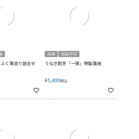
装
冷凍
包装不可
」ふく薄造り詰合せ
うなぎ割烹「一愼」特製蒲焼
¥
5,400
税込