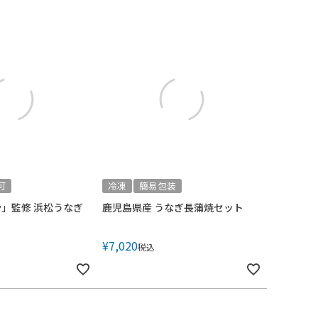
可
冷凍
簡易包装
」監修 浜松うなぎ
鹿児島県産 うなぎ長蒲焼セット
¥
7,020
税込