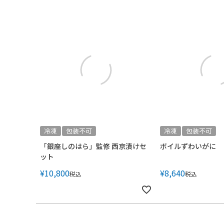
冷凍
包装不可
冷凍
包装不可
「銀座しのはら」監修 西京漬けセ
ボイルずわいがに
ット
¥
10,800
¥
8,640
税込
税込