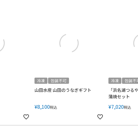
冷凍
包装不可
冷凍
包装不
山田水産 山田のうなぎギフト
「浜名湖つるや
蒲焼セット
¥
8,100
¥
7,020
税込
税込