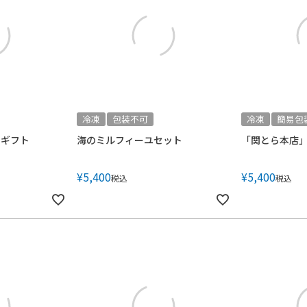
冷凍
包装不可
冷凍
簡易包
魚ギフト
海のミルフィーユセット
「関とら本店
¥
5,400
¥
5,400
税込
税込