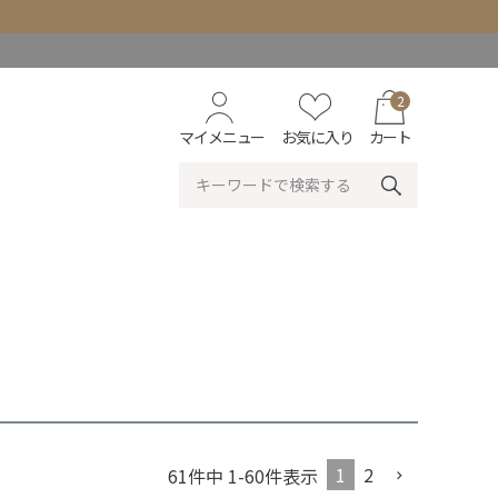
2
マイメニュー
お気に入り
カート
1
2
61
件中
1
-
60
件表示