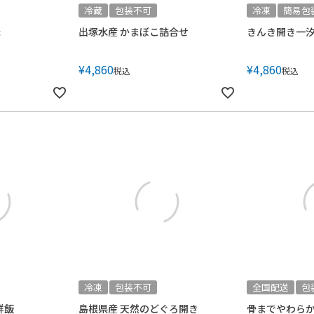
冷蔵
包装不可
冷凍
簡易包
昧
出塚水産 かまぼこ詰合せ
きんき開き一
¥
4,860
¥
4,860
税込
税込
冷凍
包装不可
全国配送
包
鮮飯
島根県産 天然のどぐろ開き
骨までやわら