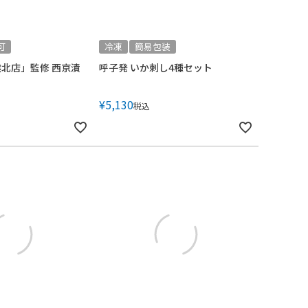
可
冷凍
簡易包装
北店」監修 西京漬
呼子発 いか刺し4種セット
¥
5,130
税込