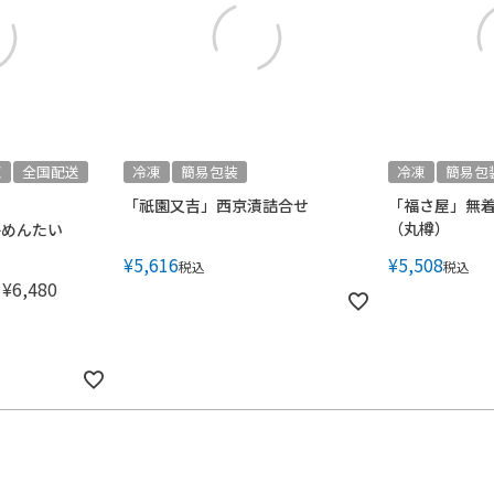
凍
全国配送
冷凍
簡易包装
冷凍
簡易包
「祇園又吉」西京漬詰合せ
「福さ屋」無
（丸樽）
子めんたい
¥
5,616
¥
5,508
税込
税込
¥
6,480