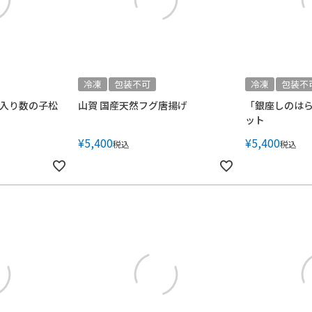
冷凍
包装不可
冷凍
包装不
貝入り数の子松
山賀 国産天然フグ唐揚げ
「銀座しのはら
ット
¥
5,400
¥
5,400
税込
税込