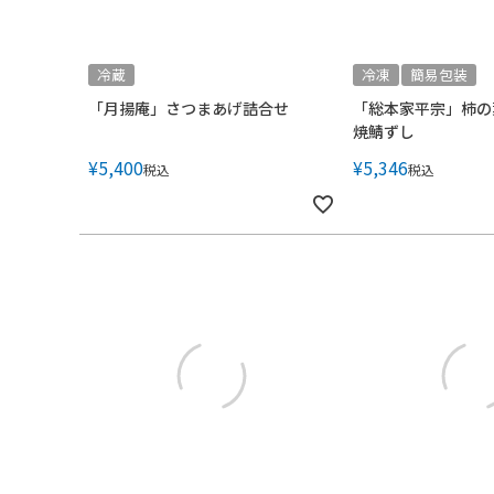
冷蔵
冷凍
簡易包装
「月揚庵」さつまあげ詰合せ
「総本家平宗」柿の
焼鯖ずし
¥
5,400
¥
5,346
税込
税込