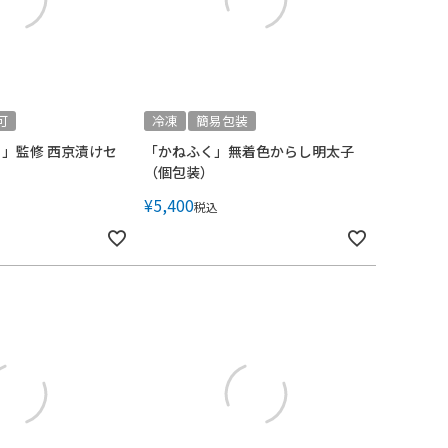
可
冷凍
簡易包装
」監修 西京漬けセ
「かねふく」無着色からし明太子
（個包装）
¥
5,400
税込