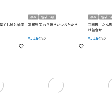
冷凍
包装不可
冷凍
包装不
葉ずし鰻と柚庵
高知県産 わら焼きかつおたたき
京料理「たん熊
け詰合せ
¥
5,184
¥
5,184
税込
税込