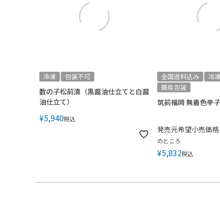
冷凍
包装不可
全国送料込み
冷
簡易包装
数の子松前漬（黒醤油仕立てと白醤
油仕立て）
筑前福岡 無着色辛
¥
5,940
税込
発売元希望小売価格
のところ
¥
5,832
税込