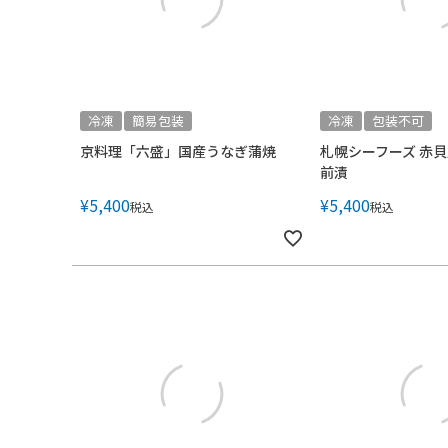
冷凍
簡易包装
冷凍
包装不可
京料理「六盛」国産うなぎ蒲焼
札幌シーフーズ 赤
前漬
¥
5,400
¥
5,400
税込
税込