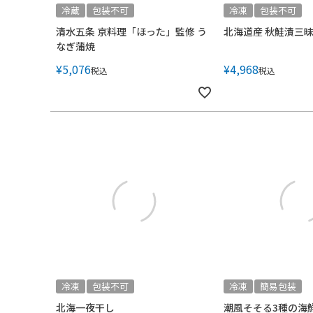
冷蔵
包装不可
冷凍
包装不可
清水五条 京料理「ほった」監修 う
北海道産 秋鮭漬三
なぎ蒲焼
¥
5,076
¥
4,968
税込
税込
冷凍
包装不可
冷凍
簡易包装
北海一夜干し
潮風そそる3種の海