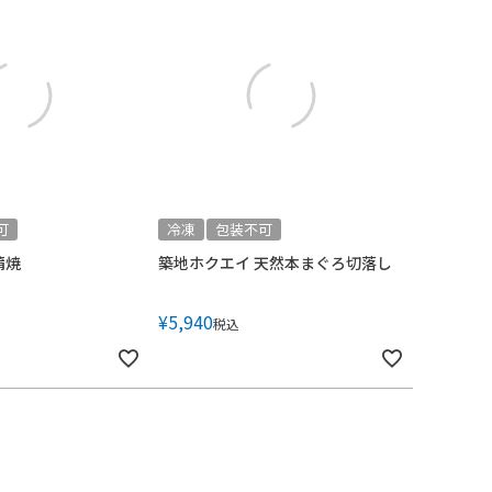
可
冷凍
包装不可
蒲焼
築地ホクエイ 天然本まぐろ切落し
¥
5,940
税込